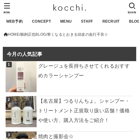
MENU
SEARCH
WEB予約
CONCEPT
MENU
STAFF
RECRUIT
BLO
HOME
鵜飼正也BLOG
寒くなるとおきる頭皮の血行不良☆
今月の人気記事
グレージュを長持ちさせてくれるおすす
めカラーシャンプー
【名古屋】つるりんちょ。シャンプー・
トリートメント正規取り扱い店舗！価格
や使い方、購入方法をご紹介！
焼肉と撮影会☆