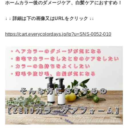
ホームカラー後のダメージケア、白髪ケアにおすすめ！
↓ ↓ 詳細は下の画像又はURLをクリック ↓↓
https://cart.everycolordays.jp/lp?u=SNS-0052-010