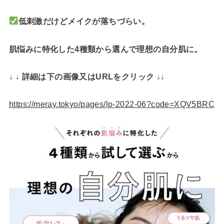
低刺激だけどメイクが落ちづらい。
肌悩みに特化した4種類から選んで理想の自分肌に。
↓ ↓ 詳細は下の画像又はURLをクリック ↓↓
https://meray.tokyo/pages/lp-2022-06?code=XQV5BRC