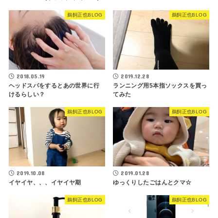
鵜飼正也BLOG
鵜飼正也BLOG
2018.05.19
2019.12.28
ヘッドスパをするとあの世界に行
ランニング用5本指ソックスを買っ
けるらしい？
てみた
鵜飼正也BLOG
鵜飼正也BLOG
2019.10.08
2019.01.28
イヤイヤ、、、イヤイヤ期
ゆっくりしたごはんとクマ☆
鵜飼正也BLOG
鵜飼正也BLOG