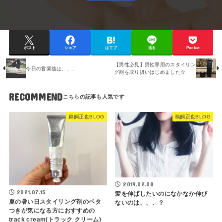
ポスト
シェア
はてブ
送る
Pocket
【男性必見】男性専用のスタイリン
今日の営業後は、、、
グ剤を取り扱いはじめました☆
RECOMMEND
鵜飼正也BLOG
鵜飼正也BLOG
2019.02.08
2021.07.15
髪を伸ばしたいのになかなか伸び
夏の暑い日スタイリング剤のベタ
ないのは、、、？
つきが気になる方におすすめの
track cream(トラック クリーム)