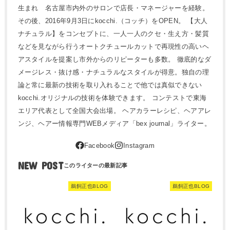
生まれ 名古屋市内外のサロンで店長・マネージャーを経験。
その後、2016年9月3日にkocchi.（コッチ）をOPEN。 【大人
ナチュラル】をコンセプトに、一人一人のクセ・生え方・髪質
などを見ながら行うオートクチュールカットで再現性の高いヘ
アスタイルを提案し市外からのリピーターも多数。 徹底的なダ
メージレス・抜け感・ナチュラルなスタイルが得意。独自の理
論と常に最新の技術を取り入れることで他では真似できない
kocchi.オリジナルの技術を体験できます。 コンテストで東海
エリア代表として全国大会出場。 ヘアカラーレシピ、ヘアアレ
ンジ、ヘアー情報専門WEBメディア「bex journal」ライター。
NEW POST
鵜飼正也BLOG
鵜飼正也BLOG