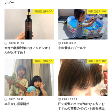
ンプー
鵜飼正也BLOG
鵜飼正也BLOG
2020.10.25
2019.09.16
全身の乾燥対策にはアルガンオイ
今年最後のプール☆
ルがおすすめ！
鵜飼正也BLOG
鵜飼正也BLOG
2023.08.18
2021.08.01
本日から営業開始
汗で前髪のクセが気になる方にお
すすめの前髪のポイント縮毛矯正