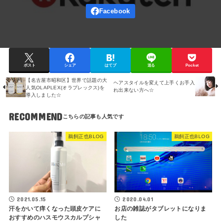
ポスト
シェア
はてブ
送る
Pocket
【名古屋市昭和区】世界で話題の大
ヘアスタイルを変えて上手くお手入
人気OLAPLEX(オラプレックス)を
れ出来ない方へ☆
導入しました☆
RECOMMEND
鵜飼正也BLOG
鵜飼正也BLOG
2021.05.15
2020.04.01
汗をかいて痒くなった頭皮ケアに
お店の雑誌がタブレットになりま
おすすめのハスモウスカルプシャ
した