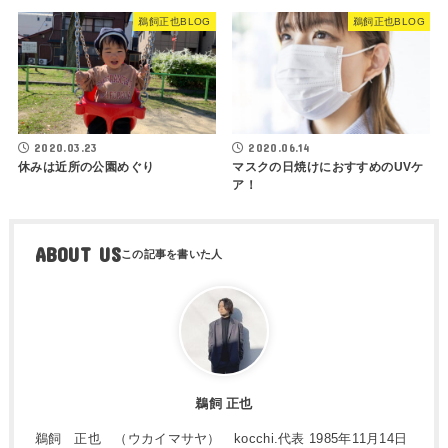
鵜飼正也BLOG
鵜飼正也BLOG
2020.03.23
2020.06.14
休みは近所の公園めぐり
マスクの日焼けにおすすめのUVケ
ア！
ABOUT US
鵜飼 正也
鵜飼 正也 （ウカイマサヤ） kocchi.代表 1985年11月14日