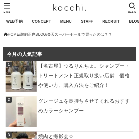
MENU
SEARCH
WEB予約
CONCEPT
MENU
STAFF
RECRUIT
BLO
HOME
鵜飼正也BLOG
楽天スーパーセールで買ったのは？？
今月の人気記事
【名古屋】つるりんちょ。シャンプー・
トリートメント正規取り扱い店舗！価格
や使い方、購入方法をご紹介！
グレージュを長持ちさせてくれるおすす
めカラーシャンプー
焼肉と撮影会☆