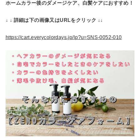
ホームカラー後のダメージケア、白髪ケアにおすすめ！
↓ ↓ 詳細は下の画像又はURLをクリック ↓↓
https://cart.everycolordays.jp/lp?u=SNS-0052-010