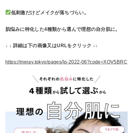
低刺激だけどメイクが落ちづらい。
肌悩みに特化した4種類から選んで理想の自分肌に。
↓ ↓ 詳細は下の画像又はURLをクリック ↓↓
https://meray.tokyo/pages/lp-2022-06?code=XQV5BRC