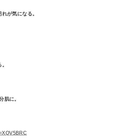
汚れが気になる。
る。
分肌に。
ode=XQV5BRC