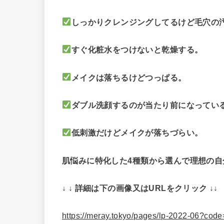
しっかりクレンジングしてるけど毛穴の
すぐ化粧水をつけないと乾燥する。
メイクは落ちるけどつっぱる。
ダブル洗顔するのが当たり前になってい
低刺激だけどメイクが落ちづらい。
肌悩みに特化した4種類から選んで理想の自
↓ ↓ 詳細は下の画像又はURLをクリック ↓↓
https://meray.tokyo/pages/lp-2022-06?c