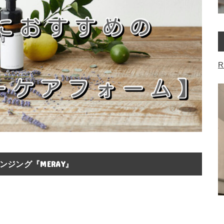
R
ジング『MERAY』