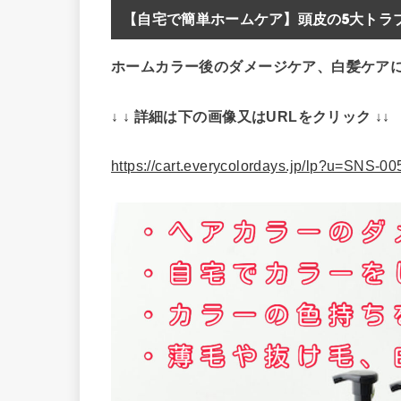
【自宅で簡単ホームケア】頭皮の5大トラブ
ホームカラー後のダメージケア、白髪ケア
↓ ↓ 詳細は下の画像又はURLをクリック ↓↓
https://cart.everycolordays.jp/lp?u=SNS-0