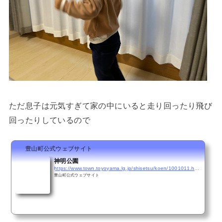
ただ息子は元気すぎて家の中にいると走り回ったり飛び
回ったりしているので
豊山町公式ウェブサイト
神明公園
https://www.town.toyoyama.lg.jp/shisetsu/koen/1001011.html
豊山町公式ウェブサイト