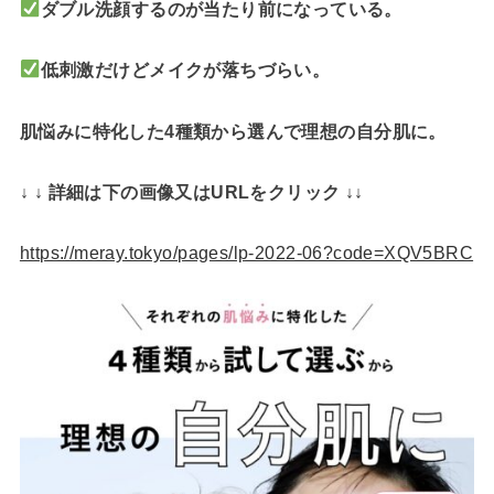
ダブル洗顔するのが当たり前になっている。
低刺激だけどメイクが落ちづらい。
肌悩みに特化した4種類から選んで理想の自分肌に。
↓ ↓ 詳細は下の画像又はURLをクリック ↓↓
https://meray.tokyo/pages/lp-2022-06?code=XQV5BRC