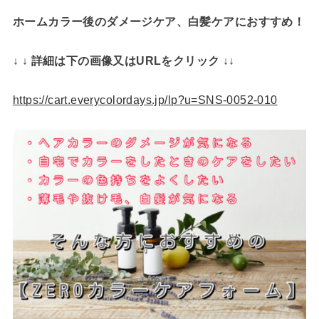
ホームカラー後のダメージケア、白髪ケアにおすすめ！
↓ ↓ 詳細は下の画像又はURLをクリック ↓↓
https://cart.everycolordays.jp/lp?u=SNS-0052-010