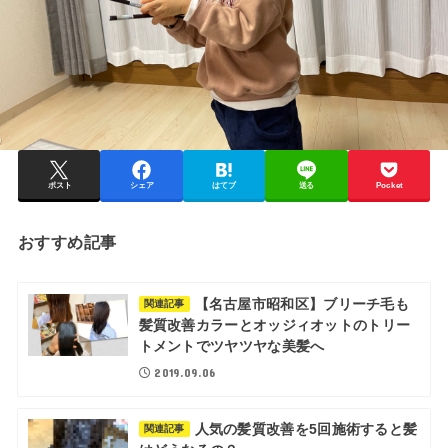
ポスト
シェア
はてブ
送る
Pocket
おすすめ記事
【名古屋市昭和区】ブリーチ毛も
関連記事
髪質改善カラーとオッジィオットのトリー
トメントでツヤツヤな美髪へ
2019.09.06
人気の髪質改善を5回施術すると髪
関連記事