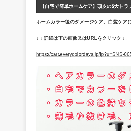
【自宅で簡単ホームケア】頭皮の5大トラブ
ホームカラー後のダメージケア、白髪ケア
↓ ↓ 詳細は下の画像又はURLをクリック ↓↓
https://cart.everycolordays.jp/lp?u=SNS-0