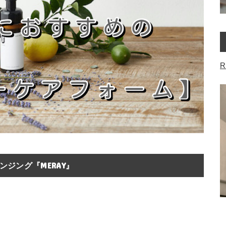
R
ジング『MERAY』