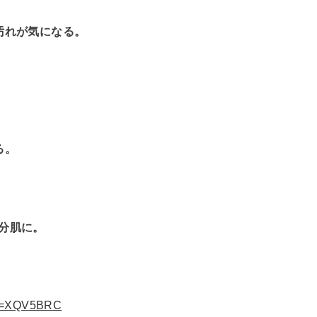
汚れが気になる。
る。
分肌に。
ode=XQV5BRC