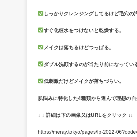
しっかりクレンジングしてるけど毛穴の
すぐ化粧水をつけないと乾燥する。
メイクは落ちるけどつっぱる。
ダブル洗顔するのが当たり前になってい
低刺激だけどメイクが落ちづらい。
肌悩みに特化した4種類から選んで理想の自
↓ ↓ 詳細は下の画像又はURLをクリック ↓↓
https://meray.tokyo/pages/lp-2022-06?c