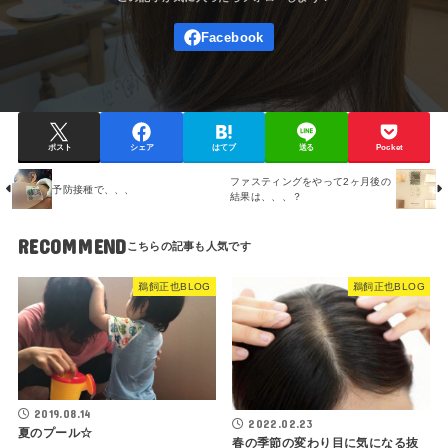
ポスト
シェア
はてブ
送る
Pocket
ファスティングをやって2ヶ月後の
予防接種で、、、
結果は、、、？
RECOMMEND
鵜飼正也BLOG
鵜飼正也BLOG
2019.08.14
2022.02.23
夏のプール☆
春の季節の変わり目に気になる抜