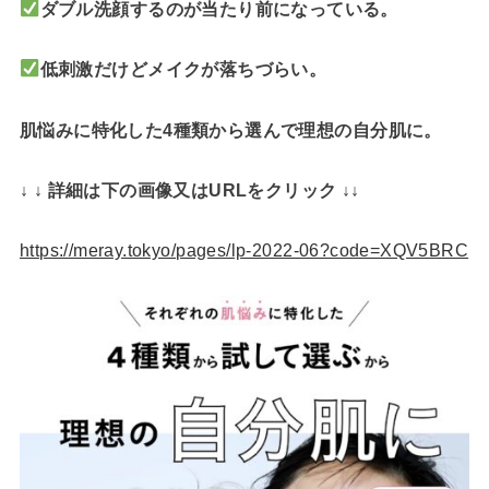
ダブル洗顔するのが当たり前になっている。
低刺激だけどメイクが落ちづらい。
肌悩みに特化した4種類から選んで理想の自分肌に。
↓ ↓ 詳細は下の画像又はURLをクリック ↓↓
https://meray.tokyo/pages/lp-2022-06?code=XQV5BRC