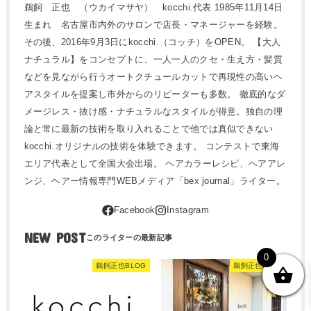
鵜飼 正也 （ウカイマサヤ） kocchi.代表 1985年11月14日
生まれ 名古屋市内外のサロンで店長・マネージャーを経験。
その後、2016年9月3日にkocchi.（コッチ）をOPEN。 【大人
ナチュラル】をコンセプトに、一人一人のクセ・生え方・髪質
などを見ながら行うオートクチュールカットで再現性の高いヘ
アスタイルを提案し市外からのリピーターも多数。 徹底的なダ
メージレス・抜け感・ナチュラルなスタイルが得意。独自の理
論と常に最新の技術を取り入れることで他では真似できない
kocchi.オリジナルの技術を体験できます。 コンテストで東海
エリア代表として全国大会出場。 ヘアカラーレシピ、ヘアアレ
ンジ、ヘアー情報専門WEBメディア「bex journal」ライター。
NEW POST
0
鵜飼正也BLOG
鵜飼正也BLOG