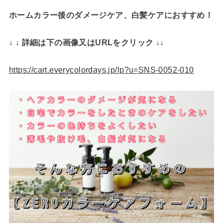
ホームカラー後のダメージケア、白髪ケアにおすすめ！
↓ ↓ 詳細は下の画像又はURLをクリック ↓↓
https://cart.everycolordays.jp/lp?u=SNS-0052-010