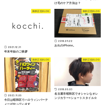
け毛のケア方法は？
鵜飼正也BLOG
鵜飼正也BLOG
2018.09.22
おれのiPhone。
2021.12.31
年末年始のご挨拶
鵜飼正也BLOG
鵜飼正也BLOG
2018.05.03
名古屋市昭和区でオシャレなオレ
2023.11.05
ンジカラー×ショートスタイル☆
今日は昭和区でハロウィンパーテ
ィーがやっています