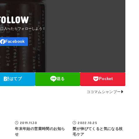
FOLLOW
はてブ
送る
Pocket
ココマムシャンプー
LOG
鵜飼正也BLOG
鵜飼正也BLOG
2019.11.30
2022.10.25
年末年始の営業時間のお知ら
髪が伸びてくると気になる枝
せ
毛ケア