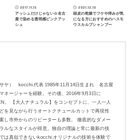
LOG
鵜飼正也BLOG
鵜飼正也BLOG
2017.11.15
2021.12.10
アッシュだけじゃない☆名古
頭皮の乾燥でフケや痒みが気
屋で染める透明感ピンクアッ
になる方におすすめのハスモ
シュ
ウスカルプシャンプー
） kocchi.代表 1985年11月14日生まれ 名古屋
ネージャーを経験。その後、2016年9月3日に
をOPEN。 【大人ナチュラル】をコンセプトに、一人一人
どを見ながら行うオートクチュールカットで再現性
案し市外からのリピーターも多数。 徹底的なダメー
ラルなスタイルが得意。独自の理論と常に最新の技
は真似できないkocchi.オリジナルの技術を体験で