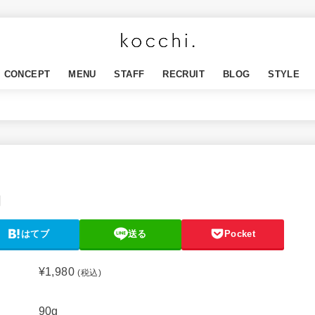
CONCEPT
MENU
STAFF
RECRUIT
BLOG
STYLE
J
はてブ
送る
Pocket
¥
1,980
(税込)
90g