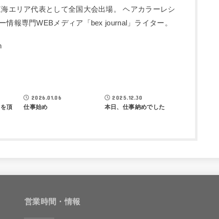
東海エリア代表として全国大会出場。 ヘアカラーレシ
報専門WEBメディア「bex journal」ライター。
LOG
鵜飼正也BLOG
鵜飼正也BLOG
2026.01.06
2025.12.30
みを頂
仕事始め
本日、仕事納めでした
営業時間・情報