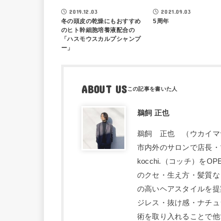
鵜飼正也BLOG
鵜飼正也B
2019.12.03
2021.09.03
冬の頭皮の乾燥にもおすすめ
5周年
のヒト幹細胞培養液配合の
「ハスモウスカルプシャンプ
ー」
ABOUT US
鵜飼 正也
鵜飼 正也 （ウカイマサヤ
市内外のサロンで店長・マ
kocchi.（コッチ）
のクセ・生え方・髪質な
の高いヘアスタイルを提
ジレス・抜け感・ナチュ
術を取り入れることで他で