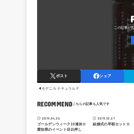
ポスト
シェア
モデニカ ナチュラル F
RECOMMEND
鵜飼正也BLOG
鵜飼正也B
2019.04.26
2019.10.27
ゴールデンウィーク10連休☆
結婚式の早朝セット☆
愛知県のイベント目白押し