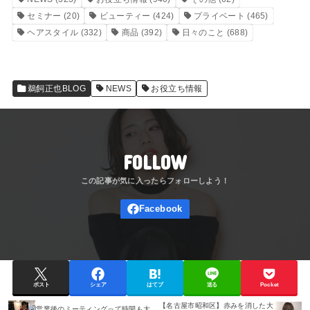
セミナー
(20)
ビューティー
(424)
プライベート
(465)
ヘアスタイル
(332)
商品
(392)
日々のこと
(688)
鵜飼正也BLOG
NEWS
お役立ち情報
FOLLOW
ポスト
シェア
はてブ
送る
Pocket
【名古屋市昭和区】赤みを消した大
営業後のミーティングって時間も大