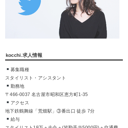
kocchi.求人情報
募集職種
スタイリスト・アシスタント
勤務地
〒466-0037 名古屋市昭和区恵方町1-35
アクセス
地下鉄鶴舞線「荒畑駅」③番出口 徒歩 7分
給与
スタイリスト19万＋歩合＋(皆勤手当5000円)＋交通費