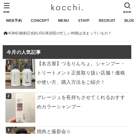
MENU
SEARCH
WEB予約
CONCEPT
MENU
STAFF
RECRUIT
BLO
HOME
鵜飼正也BLOG
美容院の忙しい時期は決まっているの？
今月の人気記事
【名古屋】つるりんちょ。シャンプー・
トリートメント正規取り扱い店舗！価格
や使い方、購入方法をご紹介！
グレージュを長持ちさせてくれるおすす
めカラーシャンプー
焼肉と撮影会☆