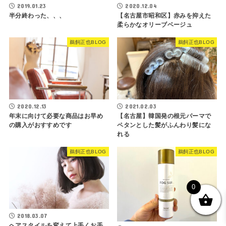
2019.01.23
2020.12.04
半分終わった、、、
【名古屋市昭和区】赤みを抑えた
柔らかなオリーブベージュ
鵜飼正也BLOG
鵜飼正也BLOG
2020.12.13
2021.02.03
年末に向けて必要な商品はお早め
【名古屋】韓国発の根元パーマで
の購入がおすすめです
ペタンとした髪がふんわり髪にな
れる
鵜飼正也BLOG
鵜飼正也BLOG
0
2018.03.07
ヘアスタイルを変えて上手くお手