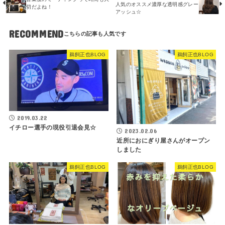
人気のオススメ濃厚な透明感グレー
切だよね！
アッシュ☆
RECOMMEND
鵜飼正也BLOG
鵜飼正也BLOG
2019.03.22
イチロー選手の現役引退会見☆
2023.02.06
近所におにぎり屋さんがオープン
しました
鵜飼正也BLOG
鵜飼正也BLOG