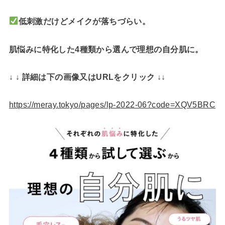
低刺激だけどメイクが落ちづらい。
肌悩みに特化した4種類から選んで理想の自分肌に。
↓ ↓ 詳細は下の画像又はURLをクリック ↓↓
https://meray.tokyo/pages/lp-2022-06?code=XQV5BRC