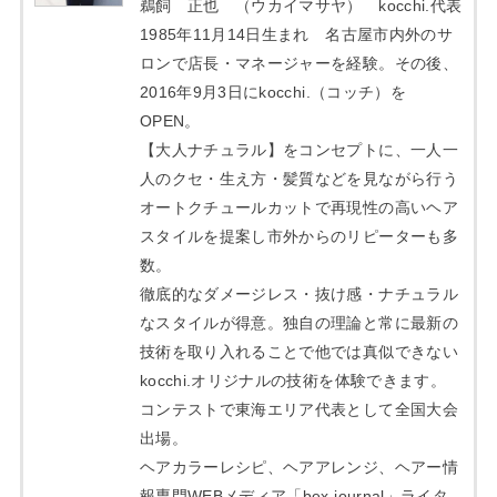
鵜飼 正也 （ウカイマサヤ） kocchi.代表
1985年11月14日生まれ 名古屋市内外のサ
ロンで店長・マネージャーを経験。その後、
2016年9月3日にkocchi.（コッチ）を
OPEN。
【大人ナチュラル】をコンセプトに、一人一
人のクセ・生え方・髪質などを見ながら行う
オートクチュールカットで再現性の高いヘア
スタイルを提案し市外からのリピーターも多
数。
徹底的なダメージレス・抜け感・ナチュラル
なスタイルが得意。独自の理論と常に最新の
技術を取り入れることで他では真似できない
kocchi.オリジナルの技術を体験できます。
コンテストで東海エリア代表として全国大会
出場。
ヘアカラーレシピ、ヘアアレンジ、ヘアー情
報専門WEBメディア「bex journal」ライタ