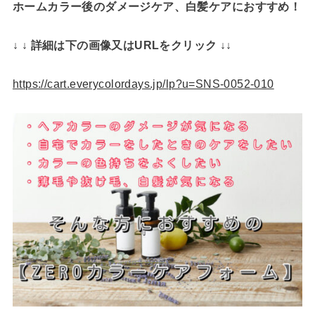
ホームカラー後のダメージケア、白髪ケアにおすすめ！
↓ ↓ 詳細は下の画像又はURLをクリック ↓↓
https://cart.everycolordays.jp/lp?u=SNS-0052-010