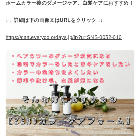
ホームカラー後のダメージケア、白髪ケアにおすすめ！
↓ ↓ 詳細は下の画像又はURLをクリック ↓↓
https://cart.everycolordays.jp/lp?u=SNS-0052-010