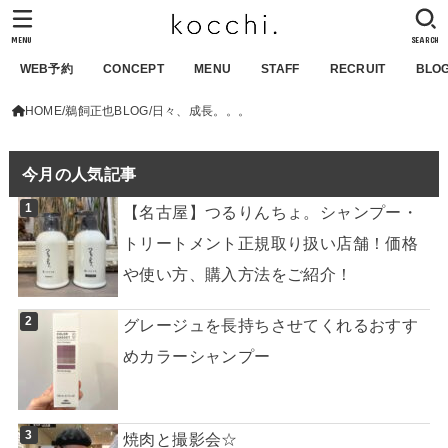
MENU
SEARCH
WEB予約
CONCEPT
MENU
STAFF
RECRUIT
BLO
HOME
鵜飼正也BLOG
日々、成長。。。
今月の人気記事
【名古屋】つるりんちょ。シャンプー・
トリートメント正規取り扱い店舗！価格
や使い方、購入方法をご紹介！
グレージュを長持ちさせてくれるおすす
めカラーシャンプー
焼肉と撮影会☆