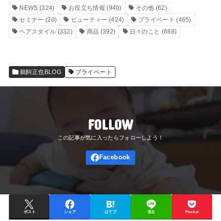
NEWS
(324)
お役立ち情報
(940)
その他
(62)
セミナー
(20)
ビューティー
(424)
プライベート
(465)
ヘアスタイル
(332)
商品
(392)
日々のこと
(688)
鵜飼正也BLOG
プライベート
FOLLOW
ポスト
シェア
はてブ
送る
Pocket