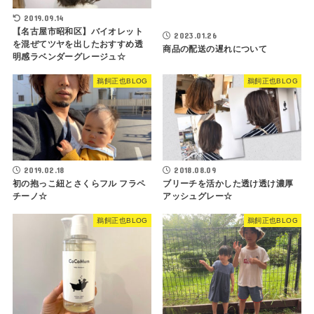
2019.09.14
【名古屋市昭和区】バイオレット
2023.01.26
を混ぜてツヤを出したおすすめ透
商品の配送の遅れについて
明感ラベンダーグレージュ☆
鵜飼正也BLOG
鵜飼正也BLOG
2019.02.18
2018.08.09
初の抱っこ紐とさくらフル フラペ
ブリーチを活かした透け透け濃厚
チーノ☆
アッシュグレー☆
鵜飼正也BLOG
鵜飼正也BLOG