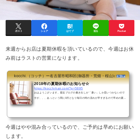
ポスト
シェア
はてブ
送る
Pocket
来週からお店は夏期休暇を頂いているので、今週はお休
み前はラストの営業になります。
kocchi.（コッチ）ー名古屋市昭和区(御器所・荒畑・桜山)の美容院・
4 Shares
2018年の夏期休暇のお知らせ☆
https://kocchi-hair.com/?p=5895
おはようございます。最近ブログの書き出しが「暑い」しか思いつかないので
すが、、、あっという間に8月となり毎日の時の流れが早すぎるので早めの夏期
休暇のお知らせです。毎年、お盆の期間はお休みを頂いており今年は【8月13
日〜8月17日の5日間】お休みを頂きます。少し長めのお休みを頂きますが、さ
らにお客様に喜んで頂けるようしっかりとパワーアップしてきます。ご来店を
お考えの方はお早めにご予約下さい。ご迷惑をおかけしますが、よろしくお願
い致します。var nend_params = {"media":56147,"site":30353...
今週はやや混み合っているので、ご予約は早めにお願い
します。