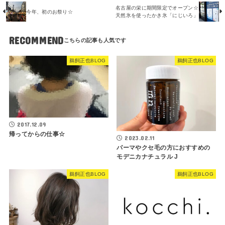
名古屋の栄に期間限定でオープン☆
今年、初のお祭り☆
天然氷を使ったかき氷「にじいろ」
RECOMMEND
鵜飼正也BLOG
鵜飼正也BLOG
2017.12.09
帰ってからの仕事☆
2023.02.11
パーマやクセ毛の方におすすめの
モデニカナチュラル J
鵜飼正也BLOG
鵜飼正也BLOG