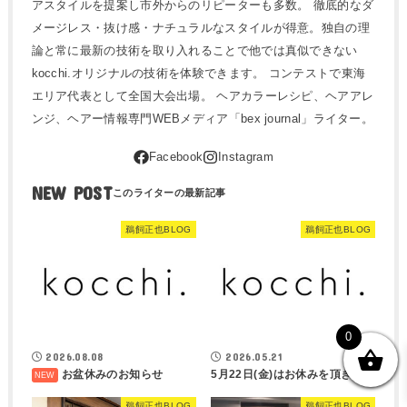
アスタイルを提案し市外からのリピーターも多数。 徹底的なダ
メージレス・抜け感・ナチュラルなスタイルが得意。独自の理
論と常に最新の技術を取り入れることで他では真似できない
kocchi.オリジナルの技術を体験できます。 コンテストで東海
エリア代表として全国大会出場。 ヘアカラーレシピ、ヘアアレ
ンジ、ヘアー情報専門WEBメディア「bex journal」ライター。
NEW POST
鵜飼正也BLOG
鵜飼正也BLOG
0
2026.08.08
2026.05.21
お盆休みのお知らせ
5月22日(金)はお休みを頂きます
鵜飼正也BLOG
鵜飼正也BLOG