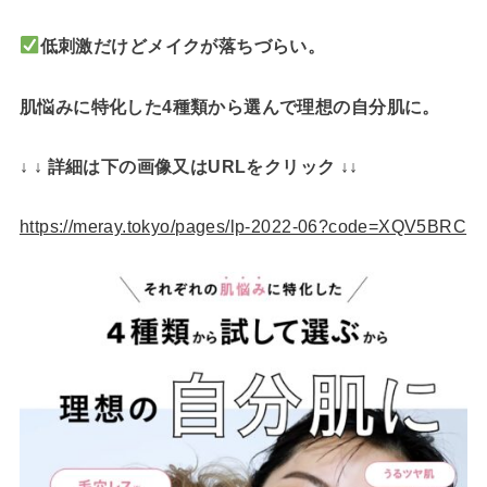
低刺激だけどメイクが落ちづらい。
肌悩みに特化した4種類から選んで理想の自分肌に。
↓ ↓ 詳細は下の画像又はURLをクリック ↓↓
https://meray.tokyo/pages/lp-2022-06?code=XQV5BRC