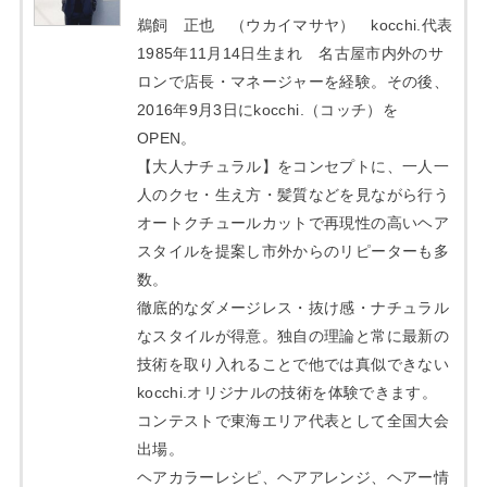
鵜飼 正也 （ウカイマサヤ） kocchi.代表
1985年11月14日生まれ 名古屋市内外のサ
ロンで店長・マネージャーを経験。その後、
2016年9月3日にkocchi.（コッチ）を
OPEN。
【大人ナチュラル】をコンセプトに、一人一
人のクセ・生え方・髪質などを見ながら行う
オートクチュールカットで再現性の高いヘア
スタイルを提案し市外からのリピーターも多
数。
徹底的なダメージレス・抜け感・ナチュラル
なスタイルが得意。独自の理論と常に最新の
技術を取り入れることで他では真似できない
kocchi.オリジナルの技術を体験できます。
コンテストで東海エリア代表として全国大会
出場。
ヘアカラーレシピ、ヘアアレンジ、ヘアー情