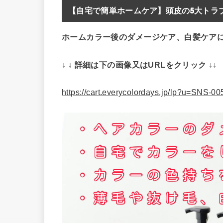
【自宅で簡単ホームケア】頭皮の5大トラブ
ホームカラー後のダメージケア、白髪ケア
↓ ↓ 詳細は下の画像又はURLをクリック ↓↓
https://cart.everycolordays.jp/lp?u=SNS-0