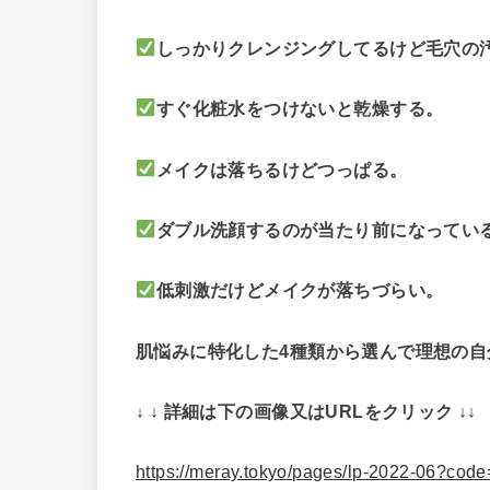
しっかりクレンジングしてるけど毛穴の
すぐ化粧水をつけないと乾燥する。
メイクは落ちるけどつっぱる。
ダブル洗顔するのが当たり前になってい
低刺激だけどメイクが落ちづらい。
肌悩みに特化した4種類から選んで理想の自
↓ ↓ 詳細は下の画像又はURLをクリック ↓↓
https://meray.tokyo/pages/lp-2022-06?c