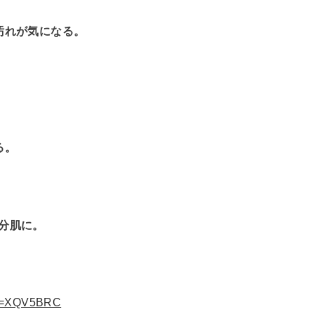
汚れが気になる。
る。
分肌に。
ode=XQV5BRC