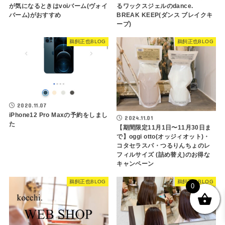
が気になるときはvoiバーム(ヴォイ
るワックスジェルのdance.
バーム)がおすすめ
BREAK KEEP(ダンス ブレイクキ
ープ)
鵜飼正也BLOG
鵜飼正也BLOG
2020.11.07
iPhone12 Pro Maxの予約をしまし
2024.11.01
た
【期間限定11月1日〜11月30日ま
で】oggi otto(オッジィオット)・
コタセラスパ・つるりんちょのレ
フィルサイズ (詰め替え)のお得な
キャンペーン
鵜飼正也BLOG
鵜飼正也BLOG
0