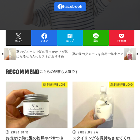
ポスト
シェア
はてブ
送る
Pocket
夏のダメージで髪の引っかかりが気
夏の髪のダメージを自宅で集中ケア
になるならAltoミストがおすすめ
RECOMMEND
鵜飼正也BLOG
鵜飼正也BLOG
2023.01.13
2022.02.24
お出かけ前に髪の乾燥やパサつき
スタイリングを長持ちさせてくれ