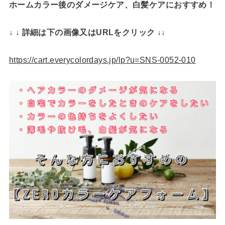
ホームカラー後のダメージケア、白髪ケアにおすすめ！
↓ ↓ 詳細は下の画像又はURLをクリック ↓↓
https://cart.everycolordays.jp/lp?u=SNS-0052-010