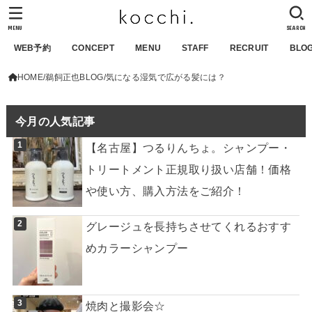
MENU
SEARCH
WEB予約
CONCEPT
MENU
STAFF
RECRUIT
BLO
HOME
鵜飼正也BLOG
気になる湿気で広がる髪には？
今月の人気記事
【名古屋】つるりんちょ。シャンプー・
トリートメント正規取り扱い店舗！価格
や使い方、購入方法をご紹介！
グレージュを長持ちさせてくれるおすす
めカラーシャンプー
焼肉と撮影会☆