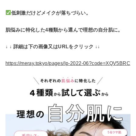
低刺激だけどメイクが落ちづらい。
肌悩みに特化した4種類から選んで理想の自分肌に。
↓ ↓ 詳細は下の画像又はURLをクリック ↓↓
https://meray.tokyo/pages/lp-2022-06?code=XQV5BRC