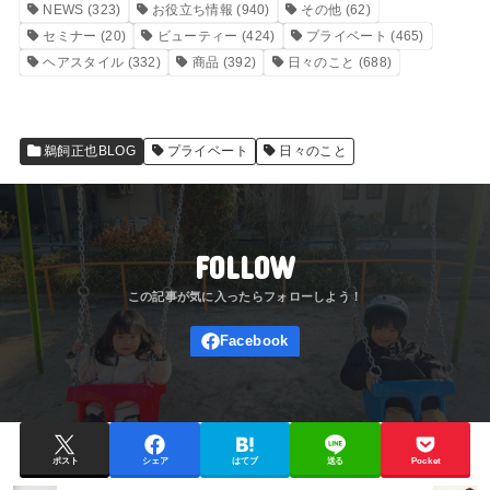
NEWS
(323)
お役立ち情報
(940)
その他
(62)
セミナー
(20)
ビューティー
(424)
プライベート
(465)
ヘアスタイル
(332)
商品
(392)
日々のこと
(688)
鵜飼正也BLOG
プライベート
日々のこと
FOLLOW
ポスト
シェア
はてブ
送る
Pocket