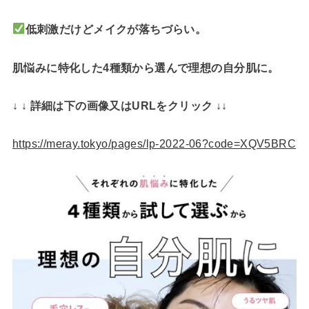
低刺激だけどメイクが落ちづらい。
肌悩みに特化した4種類から選んで理想の自分肌に。
↓ ↓ 詳細は下の画像又はURLをクリック ↓↓
https://meray.tokyo/pages/lp-2022-06?code=XQV5BRC