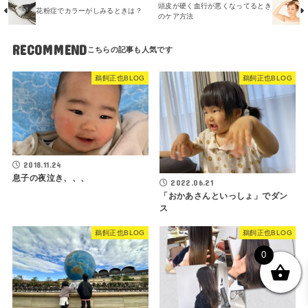
頭皮が硬く血行が悪くなってるとき
花粉症でカラーがしみるときは？
のケア方法
RECOMMEND
鵜飼正也BLOG
鵜飼正也BLOG
2018.11.24
息子の夜泣き、、、
2022.06.21
「おかあさんといっしょ」でダン
ス
鵜飼正也BLOG
鵜飼正也BLOG
0