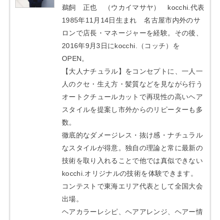
鵜飼 正也 （ウカイマサヤ） kocchi.代表
1985年11月14日生まれ 名古屋市内外のサ
ロンで店長・マネージャーを経験。その後、
2016年9月3日にkocchi.（コッチ）を
OPEN。
【大人ナチュラル】をコンセプトに、一人一
人のクセ・生え方・髪質などを見ながら行う
オートクチュールカットで再現性の高いヘア
スタイルを提案し市外からのリピーターも多
数。
徹底的なダメージレス・抜け感・ナチュラル
なスタイルが得意。独自の理論と常に最新の
技術を取り入れることで他では真似できない
kocchi.オリジナルの技術を体験できます。
コンテストで東海エリア代表として全国大会
出場。
ヘアカラーレシピ、ヘアアレンジ、ヘアー情