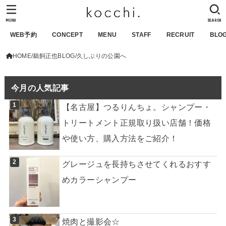
MENU
SEARCH
WEB予約
CONCEPT
MENU
STAFF
RECRUIT
BLO
HOME
鵜飼正也BLOG
久しぶりの公園へ
今月の人気記事
【名古屋】つるりんちょ。シャンプー・
トリートメント正規取り扱い店舗！価格
や使い方、購入方法をご紹介！
グレージュを長持ちさせてくれるおすす
めカラーシャンプー
焼肉と撮影会☆