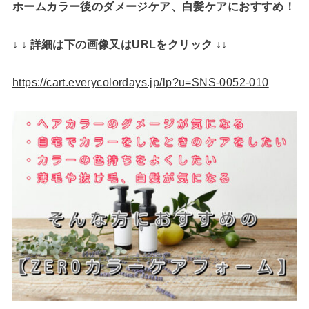
ホームカラー後のダメージケア、白髪ケアにおすすめ！
↓ ↓ 詳細は下の画像又はURLをクリック ↓↓
https://cart.everycolordays.jp/lp?u=SNS-0052-010