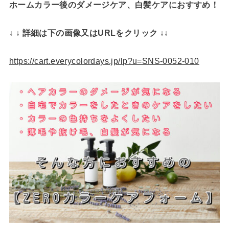
ホームカラー後のダメージケア、白髪ケアにおすすめ！
↓ ↓ 詳細は下の画像又はURLをクリック ↓↓
https://cart.everycolordays.jp/lp?u=SNS-0052-010