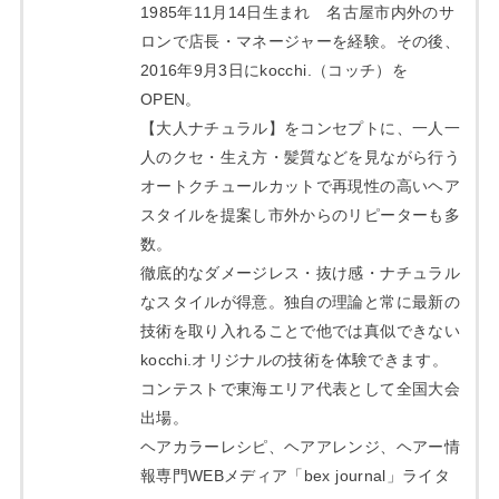
1985年11月14日生まれ 名古屋市内外のサ
ロンで店長・マネージャーを経験。その後、
2016年9月3日にkocchi.（コッチ）を
OPEN。
【大人ナチュラル】をコンセプトに、一人一
人のクセ・生え方・髪質などを見ながら行う
オートクチュールカットで再現性の高いヘア
スタイルを提案し市外からのリピーターも多
数。
徹底的なダメージレス・抜け感・ナチュラル
なスタイルが得意。独自の理論と常に最新の
技術を取り入れることで他では真似できない
kocchi.オリジナルの技術を体験できます。
コンテストで東海エリア代表として全国大会
出場。
ヘアカラーレシピ、ヘアアレンジ、ヘアー情
報専門WEBメディア「bex journal」ライタ