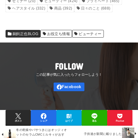
セミナー
(20)
ビューティー
(424)
プライベート
(465)
ヘアスタイル
(332)
商品
(392)
日々のこと
(688)
鵜飼正也BLOG
お役立ち情報
ビューティー
FOLLOW
ポスト
シェア
はてブ
送る
Pocket
冬の乾燥やパサつきにはオッジィオ
子供達が新聞に載りました
ットのセラムCMCミルキィがおす