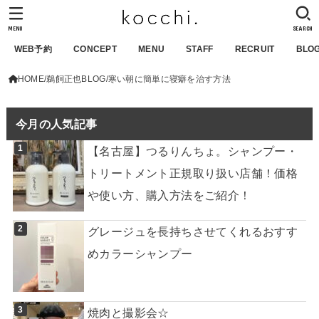
MENU
SEARCH
WEB予約
CONCEPT
MENU
STAFF
RECRUIT
BLO
HOME
鵜飼正也BLOG
寒い朝に簡単に寝癖を治す方法
今月の人気記事
【名古屋】つるりんちょ。シャンプー・
トリートメント正規取り扱い店舗！価格
や使い方、購入方法をご紹介！
グレージュを長持ちさせてくれるおすす
めカラーシャンプー
焼肉と撮影会☆