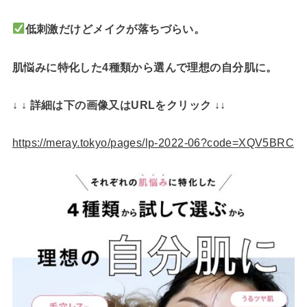
低刺激だけどメイクが落ちづらい。
肌悩みに特化した4種類から選んで理想の自分肌に。
↓ ↓ 詳細は下の画像又はURLをクリック ↓↓
https://meray.tokyo/pages/lp-2022-06?code=XQV5BRC