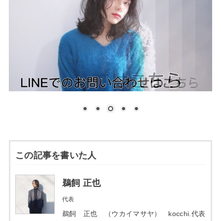
この記事を書いた人
鵜飼 正也
代表
鵜飼 正也 （ウカイマサヤ） kocchi.代表