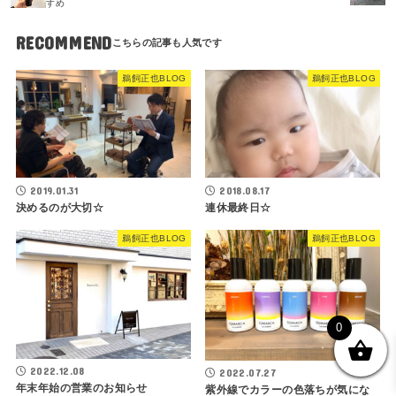
すめ
RECOMMEND
鵜飼正也BLOG
鵜飼正也BLOG
2019.01.31
2018.08.17
決めるのが大切☆
連休最終日☆
鵜飼正也BLOG
鵜飼正也BLOG
0
2022.12.08
2022.07.27
年末年始の営業のお知らせ
紫外線でカラーの色落ちが気にな