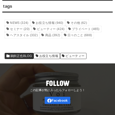
tags
NEWS
(324)
お役立ち情報
(940)
その他
(62)
セミナー
(20)
ビューティー
(424)
プライベート
(465)
ヘアスタイル
(332)
商品
(392)
日々のこと
(688)
鵜飼正也BLOG
お役立ち情報
ビューティー
FOLLOW