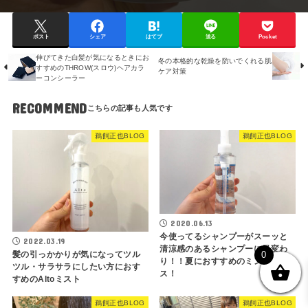
ポスト
シェア
はてブ
送る
Pocket
伸びてきた白髪が気になるときにお
冬の本格的な乾燥を防いでくれる肌
すすめのTHROW(スロウ)ヘアカラ
ケア対策
ーコンシーラー
RECOMMEND
鵜飼正也BLOG
鵜飼正也BLOG
2020.06.13
今使ってるシャンプーがスーッと
2022.03.19
清涼感のあるシャンプーに早変わ
髪の引っかかりが気になってツル
0
り！！夏におすすめのミントプラ
ツル・サラサラにしたい方におす
ス！
すめのAltoミスト
鵜飼正也BLOG
鵜飼正也BLOG