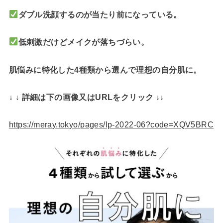
ダブル洗顔するのが当たり前になっている。
低刺激だけどメイクが落ちづらい。
肌悩みに特化した4種類から選んで理想の自分肌に。
↓ ↓ 詳細は下の画像又はURLをクリック ↓↓
https://meray.tokyo/pages/lp-2022-06?code=XQV5BRC