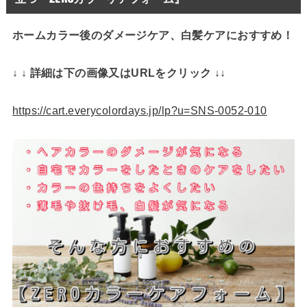
ホームカラー後のダメージケア、白髪ケアにおすすめ！
↓ ↓ 詳細は下の画像又はURLをクリック ↓↓
https://cart.everycolordays.jp/lp?u=SNS-0052-010