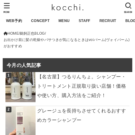
MENU
SEARCH
WEB予約
CONCEPT
MENU
STAFF
RECRUIT
BLO
HOME
鵜飼正也BLOG
お出かけ前に髪の乾燥やパサつきが気になるときはvoiバーム(ヴォイバーム)
がおすすめ
今月の人気記事
【名古屋】つるりんちょ。シャンプー・
トリートメント正規取り扱い店舗！価格
や使い方、購入方法をご紹介！
グレージュを長持ちさせてくれるおすす
めカラーシャンプー