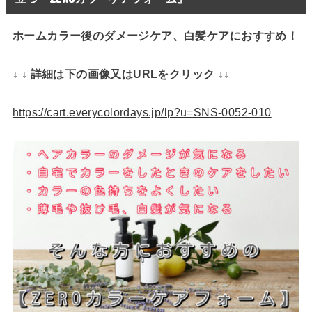
ホームカラー後のダメージケア、白髪ケアにおすすめ！
↓ ↓ 詳細は下の画像又はURLをクリック ↓↓
https://cart.everycolordays.jp/lp?u=SNS-0052-010