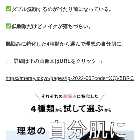
ダブル洗顔するのが当たり前になっている。
低刺激だけどメイクが落ちづらい。
肌悩みに特化した4種類から選んで理想の自分肌に。
↓ ↓ 詳細は下の画像又はURLをクリック ↓↓
https://meray.tokyo/pages/lp-2022-06?code=XQV5BRC