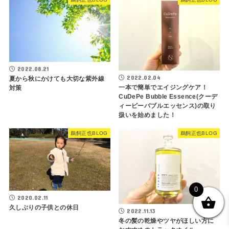
2022.08.21
2022.02.04
夏から秋にかけても大切な紫外線
一本で簡単でエイジングケア！
対策
CuDePe Bubble Essence(クーデ
ィーピーバブルエッセンス)の取り
扱いを始めました！
鵜飼正也BLOG
鵜飼正也BLOG
0
2020.02.11
久しぶりの子供との休日
2022.11.13
冬の髪の乾燥やツヤがほしい方に