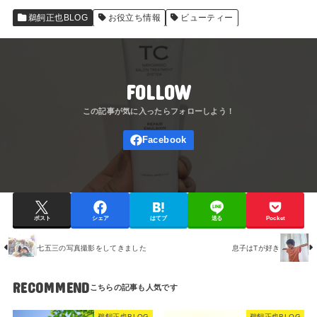
鵜飼正也BLOG
お役立ち情報
ビューティー
FOLLOW
ポスト
シェア
はてブ
送る
Pocket
七五三の写真撮影をしてきました
息子はTが好き
RECOMMEND
鵜飼正也BLOG
鵜飼正也BLOG