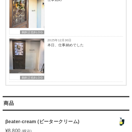
鵜飼正也BLOG
2025年12月30日
本日、仕事納めでした
鵜飼正也BLOG
商品
βeater-cream (ビータークリーム)
¥
8,800
(税込)