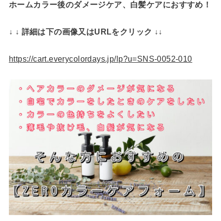
ホームカラー後のダメージケア、白髪ケアにおすすめ！
↓ ↓ 詳細は下の画像又はURLをクリック ↓↓
https://cart.everycolordays.jp/lp?u=SNS-0052-010