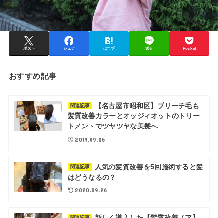
ポスト
シェア
はてブ
送る
Pocket
おすすめ記事
【名古屋市昭和区】ブリーチ毛も
関連記事
髪質改善カラーとオッジィオットのトリー
トメントでツヤツヤな美髪へ
2019.09.06
人気の髪質改善を5回施術すると髪
関連記事
はどうなるの？
2020.09.26
新しく導入した【髪質改善ノア】
関連記事