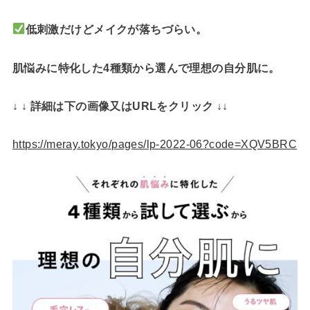
低刺激だけどメイクが落ちづらい。
肌悩みに特化した4種類から選んで理想の自分肌に。
↓ ↓ 詳細は下の画像又はURLをクリック ↓↓
https://meray.tokyo/pages/lp-2022-06?code=XQV5BRC