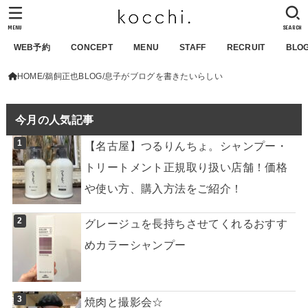
MENU
SEARCH
WEB予約
CONCEPT
MENU
STAFF
RECRUIT
BLO
HOME
鵜飼正也BLOG
息子がブログを書きたいらしい
今月の人気記事
【名古屋】つるりんちょ。シャンプー・
トリートメント正規取り扱い店舗！価格
や使い方、購入方法をご紹介！
グレージュを長持ちさせてくれるおすす
めカラーシャンプー
焼肉と撮影会☆