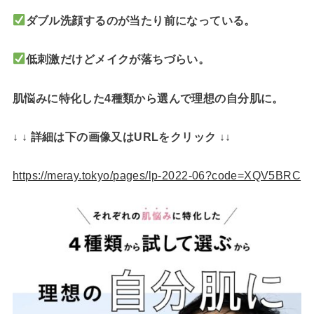
ダブル洗顔するのが当たり前になっている。
低刺激だけどメイクが落ちづらい。
肌悩みに特化した4種類から選んで理想の自分肌に。
↓ ↓ 詳細は下の画像又はURLをクリック ↓↓
https://meray.tokyo/pages/lp-2022-06?code=XQV5BRC