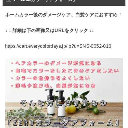
ホームカラー後のダメージケア、白髪ケアにおすすめ！
↓ ↓ 詳細は下の画像又はURLをクリック ↓↓
https://cart.everycolordays.jp/lp?u=SNS-0052-010