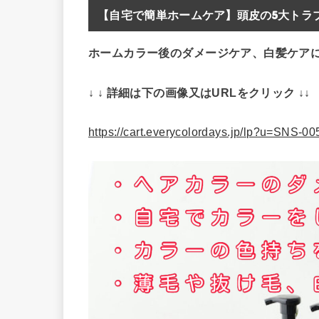
【自宅で簡単ホームケア】頭皮の5大トラブ
ホームカラー後のダメージケア、白髪ケア
↓ ↓ 詳細は下の画像又はURLをクリック ↓↓
https://cart.everycolordays.jp/lp?u=SNS-0