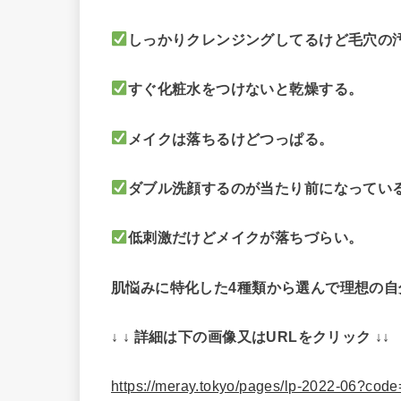
しっかりクレンジングしてるけど毛穴の
すぐ化粧水をつけないと乾燥する。
メイクは落ちるけどつっぱる。
ダブル洗顔するのが当たり前になってい
低刺激だけどメイクが落ちづらい。
肌悩みに特化した4種類から選んで理想の自
↓ ↓ 詳細は下の画像又はURLをクリック ↓↓
https://meray.tokyo/pages/lp-2022-06?c