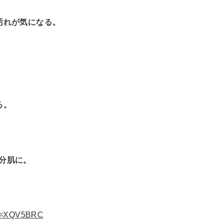
汚れが気になる。
る。
分肌に。
ode=XQV5BRC