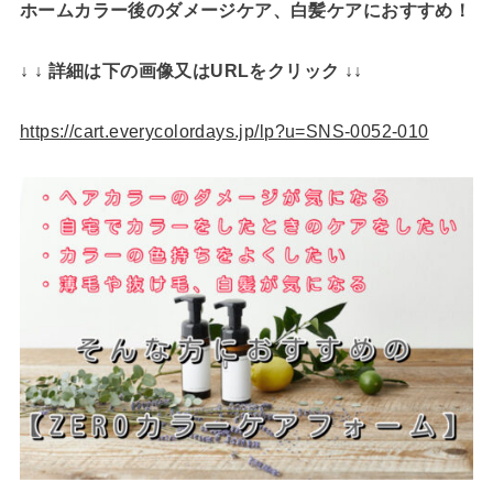
ホームカラー後のダメージケア、白髪ケアにおすすめ！
↓ ↓ 詳細は下の画像又はURLをクリック ↓↓
https://cart.everycolordays.jp/lp?u=SNS-0052-010