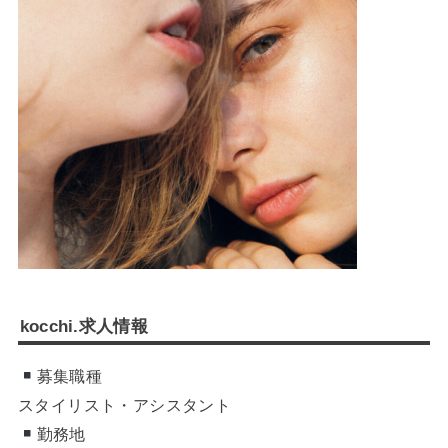
kocchi.求人情報
募集職種
スタイリスト・アシスタント
勤務地
〒466-0037 名古屋市昭和区恵方町1-35
アクセス
地下鉄鶴舞線「荒畑駅」③番出口 徒歩 7分
給与
スタイリスト20万＋歩合手当＋役職手当＋店販手当
アシスタント17.5万＋能力手当＋店販手当＋モデル手当
(社内オーディションで随時昇給)
勤務時間