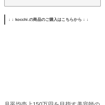
↓ ↓ kocchi.の商品のご購入はこちらから ↓ ↓
月平均売上150万円を目指す美容師の
ためのウェブマガジン 「BEAUTY
BUSSINESS STANDARD」ライター
として執筆中