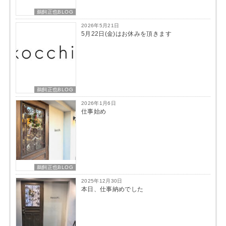
鵜飼正也BLOG
2025年12月30日
本日、仕事納めでした
鵜飼正也BLOG
商品
βeater-cream (ビータークリーム)
¥
8,800
(税込)