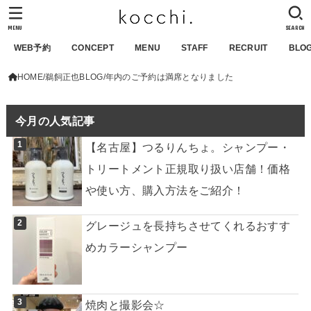
MENU
SEARCH
WEB予約
CONCEPT
MENU
STAFF
RECRUIT
BLO
HOME
鵜飼正也BLOG
年内のご予約は満席となりました
今月の人気記事
【名古屋】つるりんちょ。シャンプー・
トリートメント正規取り扱い店舗！価格
や使い方、購入方法をご紹介！
グレージュを長持ちさせてくれるおすす
めカラーシャンプー
焼肉と撮影会☆