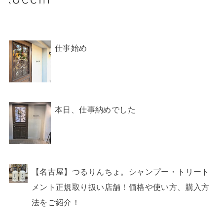
【名古屋】つるりんちょ。シャンプー・トリート
メント正規取り扱い店舗！価格や使い方、購入方
法をご紹介！
tags
NEWS
(324)
お役立ち情報
(940)
その他
(62)
セミナー
(20)
ビューティー
(424)
プライベート
(465)
ヘアスタイル
(332)
商品
(392)
日々のこと
(688)