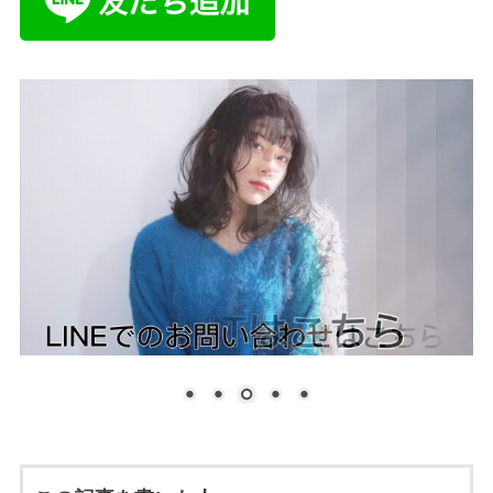
この記事を書いた人
鵜飼 正也
代表
鵜飼 正也 （ウカイマサヤ） kocchi.代表
1985年11月14日生まれ 名古屋市内外のサ
ロンで店長・マネージャーを経験。その後、
2016年9月3日にkocchi.（コッチ）を
OPEN。