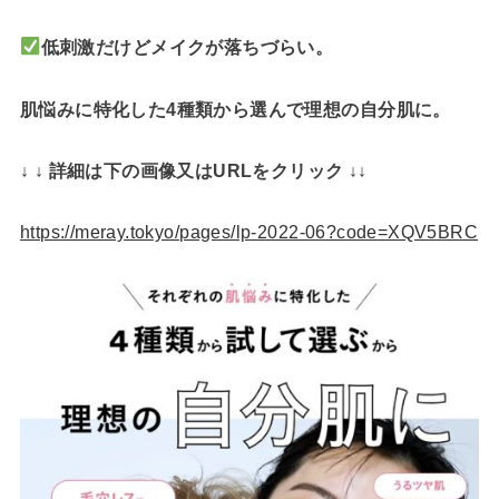
低刺激だけどメイクが落ちづらい。
肌悩みに特化した4種類から選んで理想の自分肌に。
↓ ↓ 詳細は下の画像又はURLをクリック ↓↓
https://meray.tokyo/pages/lp-2022-06?code=XQV5BRC