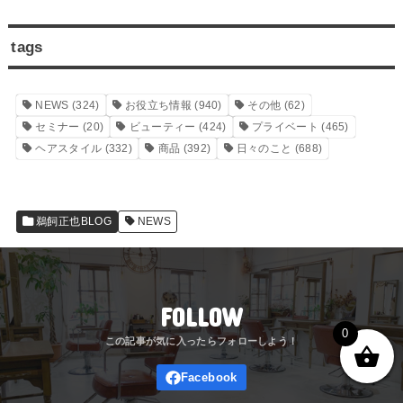
鵜飼正也BLOG
NEWS
FOLLOW
ポスト
シェア
はてブ
送る
Pocket
でんぐり返しが出来るようになりま
今日で仕事納めです
した
0
RECOMMEND
鵜飼正也BLOG
鵜飼正也BLOG