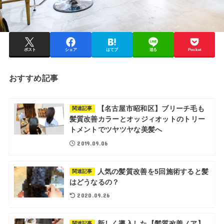
ポスト
シェア
はてブ
送る
Pocket
おすすめ記事
【名古屋市昭和区】ブリーチ毛も
関連記事
髪質改善カラーとオッジィオットのトリー
トメントでツヤツヤな美髪へ
2019.09.06
人気の髪質改善を5回施術すると髪
関連記事
はどうなるの？
2020.09.26
新しく導入した【髪質改善ノア】
関連記事