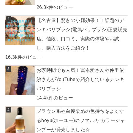
紗さんがYouTubeで紹介しているデンキ
バリブラシ
14.4k件のビュー
ブラウン系や白髪染めの色持ちをよくす
るhoyu(ホーユー)のソマルカ カラーシャ
ンプーが発売しました☆
14.1k件のビュー
【臨時駐車場も発見】ららぽーと名古屋
みなとアクルス 混雑状況・アクセス
13.9k件のビュー
最近の投稿