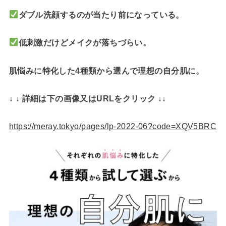
ダブル洗顔するのが当たり前になっている。
低刺激だけどメイクが落ちづらい。
肌悩みに特化した4種類から選んで理想の自分肌に。
↓ ↓ 詳細は下の画像又はURLをクリック ↓↓
https://meray.tokyo/pages/lp-2022-06?code=XQV5BRC