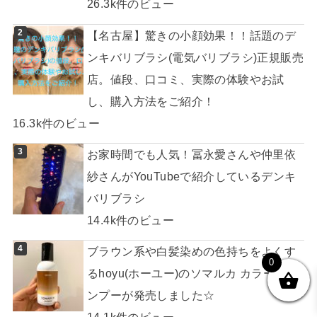
26.3k件のビュー
【名古屋】驚きの小顔効果！！話題のデ
ンキバリブラシ(電気バリブラシ)正規販売
店。値段、口コミ、実際の体験やお試
し、購入方法をご紹介！
16.3k件のビュー
お家時間でも人気！冨永愛さんや仲里依
紗さんがYouTubeで紹介しているデンキ
バリブラシ
14.4k件のビュー
ブラウン系や白髪染めの色持ちをよくす
0
るhoyu(ホーユー)のソマルカ カラーシャ
ンプーが発売しました☆