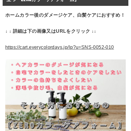
ホームカラー後のダメージケア、白髪ケアにおすすめ！
↓ ↓ 詳細は下の画像又はURLをクリック ↓↓
https://cart.everycolordays.jp/lp?u=SNS-0052-010