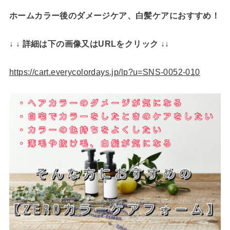
ホームカラー後のダメージケア、白髪ケアにおすすめ！
↓ ↓ 詳細は下の画像又はURLをクリック ↓↓
https://cart.everycolordays.jp/lp?u=SNS-0052-010