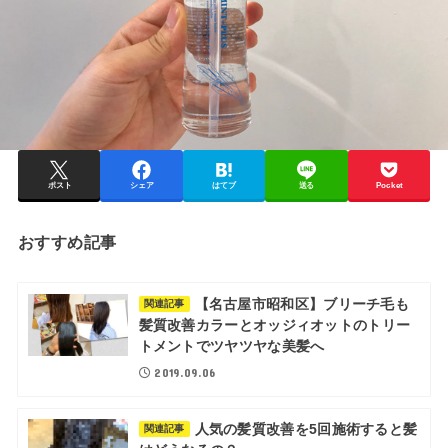
ポスト
シェア
はてブ
送る
Pocket
おすすめ記事
【名古屋市昭和区】ブリーチ毛も
関連記事
髪質改善カラーとオッジィオットのトリー
トメントでツヤツヤな美髪へ
2019.09.06
人気の髪質改善を5回施術すると髪
関連記事