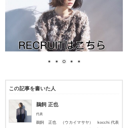
この記事を書いた人
鵜飼 正也
代表
鵜飼 正也 （ウカイマサヤ） kocchi.代表