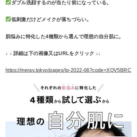
ダブル洗顔するのが当たり前になっている。
低刺激だけどメイクが落ちづらい。
肌悩みに特化した4種類から選んで理想の自分肌に。
↓ ↓ 詳細は下の画像又はURLをクリック ↓↓
https://meray.tokyo/pages/lp-2022-06?code=XQV5BRC