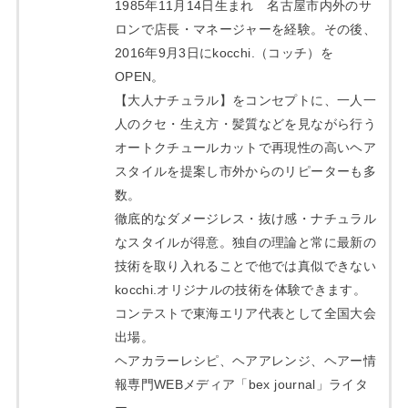
1985年11月14日生まれ 名古屋市内外のサ
ロンで店長・マネージャーを経験。その後、
2016年9月3日にkocchi.（コッチ）を
OPEN。
【大人ナチュラル】をコンセプトに、一人一
人のクセ・生え方・髪質などを見ながら行う
オートクチュールカットで再現性の高いヘア
スタイルを提案し市外からのリピーターも多
数。
徹底的なダメージレス・抜け感・ナチュラル
なスタイルが得意。独自の理論と常に最新の
技術を取り入れることで他では真似できない
kocchi.オリジナルの技術を体験できます。
コンテストで東海エリア代表として全国大会
出場。
ヘアカラーレシピ、ヘアアレンジ、ヘアー情
報専門WEBメディア「bex journal」ライタ