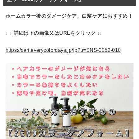
ホームカラー後のダメージケア、白髪ケアにおすすめ！
↓ ↓ 詳細は下の画像又はURLをクリック ↓↓
https://cart.everycolordays.jp/lp?u=SNS-0052-010