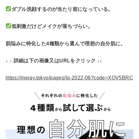
ダブル洗顔するのが当たり前になっている。
低刺激だけどメイクが落ちづらい。
肌悩みに特化した4種類から選んで理想の自分肌に。
↓ ↓ 詳細は下の画像又はURLをクリック ↓↓
https://meray.tokyo/pages/lp-2022-06?code=XQV5BRC