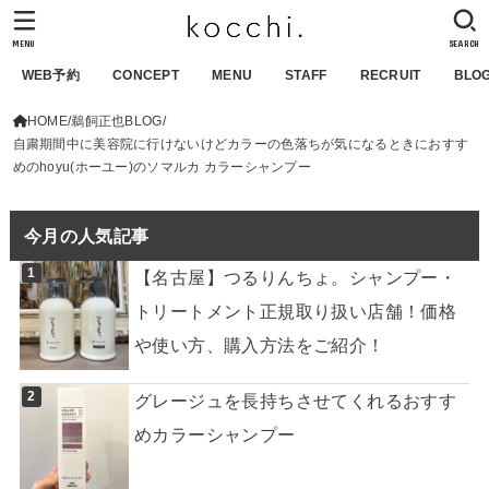
MENU
SEARCH
WEB予約
CONCEPT
MENU
STAFF
RECRUIT
BLO
HOME
鵜飼正也BLOG
自粛期間中に美容院に行けないけどカラーの色落ちが気になるときにおすす
めのhoyu(ホーユー)のソマルカ カラーシャンプー
今月の人気記事
【名古屋】つるりんちょ。シャンプー・
トリートメント正規取り扱い店舗！価格
や使い方、購入方法をご紹介！
グレージュを長持ちさせてくれるおすす
めカラーシャンプー