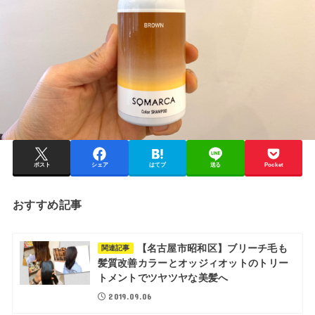
ポスト
シェア
はてブ
送る
Pocket
おすすめ記事
【名古屋市昭和区】ブリーチ毛も
関連記事
髪質改善カラーとオッジィオットのトリー
トメントでツヤツヤな美髪へ
2019.09.06