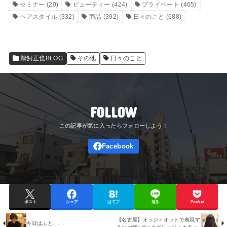
セミナー
(20)
ビューティー
(424)
プライベート
(465)
ヘアスタイル
(332)
商品
(392)
日々のこと
(688)
鵜飼正也BLOG
その他
日々のこと
FOLLOW
ポスト
シェア
はてブ
送る
Pocket
【名古屋】オッジィオットで表現す
今日はふと、、、