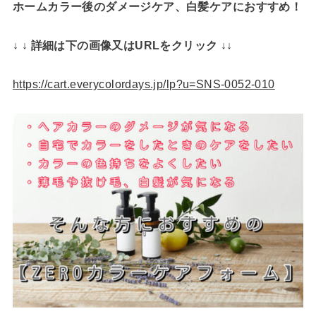
ホームカラー後のダメージケア、白髪ケアにおすすめ！
↓ ↓ 詳細は下の画像又はURLをクリック ↓↓
https://cart.everycolordays.jp/lp?u=SNS-0052-010