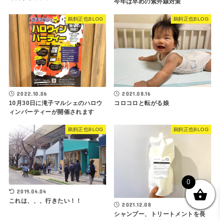
今年は早めの紫外線対策
鵜飼正也BLOG
鵜飼正也BLOG
2022.10.06
2021.08.16
10月30日に滝子マルシェのハロウ
コロコロと転がる娘
ィンパーティーが開催されます
鵜飼正也BLOG
鵜飼正也BLOG
0
2019.04.04
これは、、、行きたい！！
2021.12.08
シャンプー、トリートメントを長