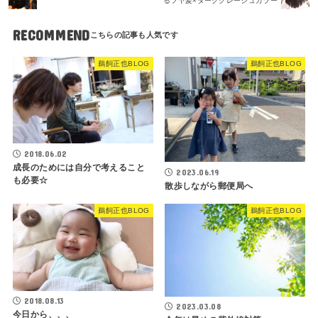
るツヤ髪×ダークグレージュカラー
RECOMMEND
鵜飼正也BLOG
鵜飼正也BLOG
2018.06.02
成長のためには自分で考えること
2023.06.19
も必要☆
散歩しながら郵便局へ
鵜飼正也BLOG
鵜飼正也BLOG
2018.08.13
2023.03.08
今日から、、、