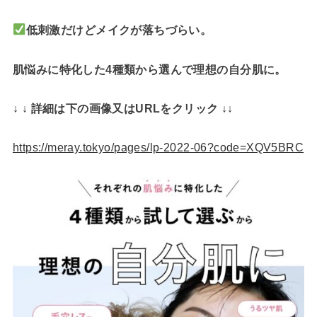
低刺激だけどメイクが落ちづらい。
肌悩みに特化した4種類から選んで理想の自分肌に。
↓ ↓ 詳細は下の画像又はURLをクリック ↓↓
https://meray.tokyo/pages/lp-2022-06?code=XQV5BRC