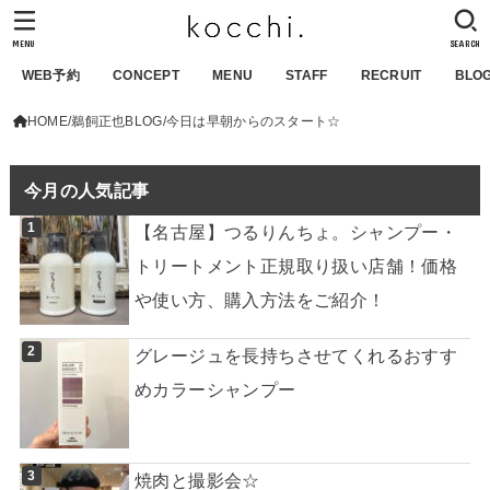
MENU
SEARCH
WEB予約
CONCEPT
MENU
STAFF
RECRUIT
BLO
HOME
鵜飼正也BLOG
今日は早朝からのスタート☆
今月の人気記事
【名古屋】つるりんちょ。シャンプー・
トリートメント正規取り扱い店舗！価格
や使い方、購入方法をご紹介！
グレージュを長持ちさせてくれるおすす
めカラーシャンプー
焼肉と撮影会☆