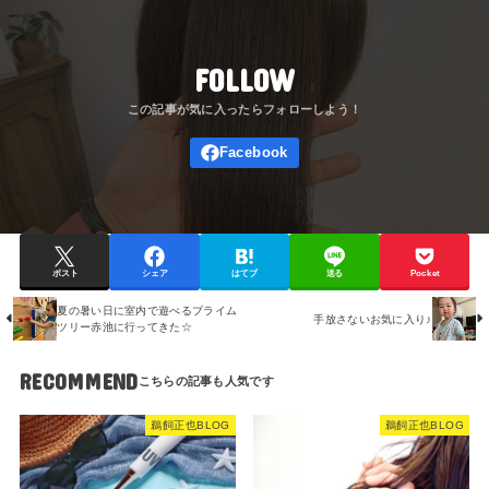
FOLLOW
ポスト
シェア
はてブ
送る
Pocket
夏の暑い日に室内で遊べるプライム
手放さないお気に入り♪
ツリー赤池に行ってきた☆
RECOMMEND
鵜飼正也BLOG
鵜飼正也BLOG