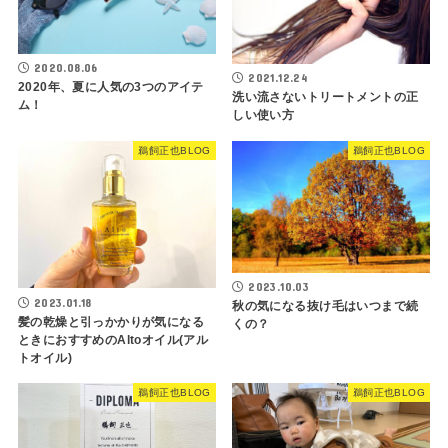
2020.08.06
2021.12.24
2020年、夏に人気の3つのアイテ
洗い流さないトリートメントの正
ム！
しい使い方
鵜飼正也BLOG
鵜飼正也BLOG
2023.10.03
2023.01.18
秋の気になる抜け毛はいつまで続
髪の乾燥と引っかかりが気になる
くの？
ときにおすすめのAltoオイル(アル
トオイル)
鵜飼正也BLOG
鵜飼正也BLOG