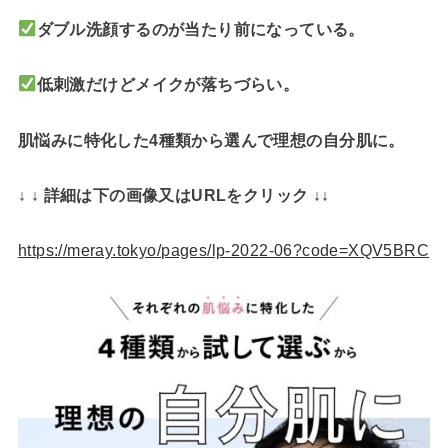
ダブル洗顔するのが当たり前になっている。
低刺激だけどメイクが落ちづらい。
肌悩みに特化した4種類から選んで理想の自分肌に。
↓ ↓ 詳細は下の画像又はURLをクリック ↓↓
https://meray.tokyo/pages/lp-2022-06?code=XQV5BRC