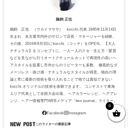
鵜飼 正也
鵜飼 正也 （ウカイマサヤ） kocchi.代表 1985年11月14日
生まれ 名古屋市内外のサロンで店長・マネージャーを経験。
その後、2016年9月3日にkocchi.（コッチ）をOPEN。 【大人
ナチュラル】をコンセプトに、一人一人のクセ・生え方・髪質
などを見ながら行うオートクチュールカットで再現性の高いヘ
アスタイルを提案し市外からのリピーターも多数。 徹底的なダ
メージレス・抜け感・ナチュラルなスタイルが得意。独自の理
論と常に最新の技術を取り入れることで他では真似できない
kocchi.オリジナルの技術を体験できます。 コンテストで東海
エリア代表として全国大会出場。 ヘアカラーレシピ、ヘアアレ
ンジ、ヘアー情報専門WEBメディア「bex journal」ライター。
0
NEW POST