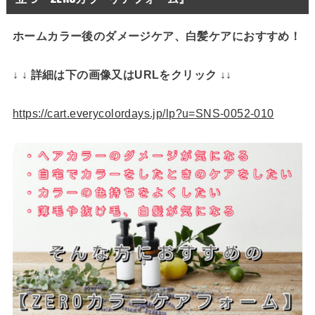
ホームカラー後のダメージケア、白髪ケアにおすすめ！
↓ ↓ 詳細は下の画像又はURLをクリック ↓↓
https://cart.everycolordays.jp/lp?u=SNS-0052-010