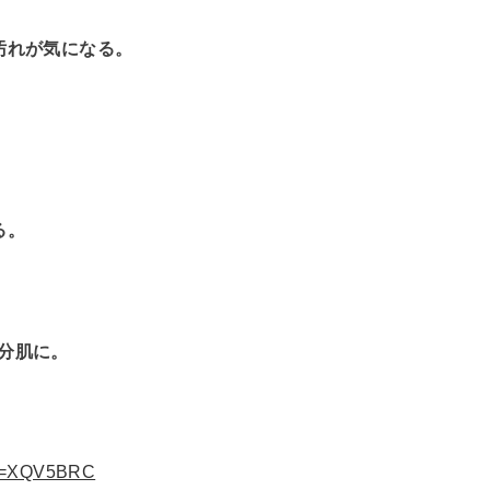
汚れが気になる。
る。
分肌に。
ode=XQV5BRC