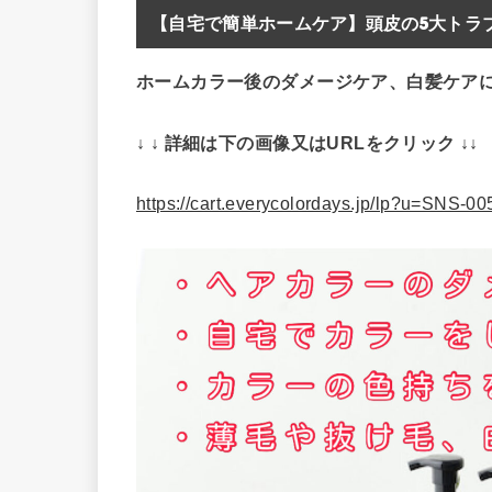
【自宅で簡単ホームケア】頭皮の5大トラブ
ホームカラー後のダメージケア、白髪ケア
↓ ↓ 詳細は下の画像又はURLをクリック ↓↓
https://cart.everycolordays.jp/lp?u=SNS-0