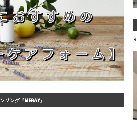
R
ジング『MERAY』