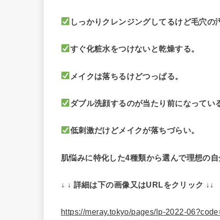
しっかりクレンジングしてるけど毛穴の
すぐ化粧水をつけないと乾燥する。
メイクは落ちるけどつっぱる。
ダブル洗顔するのが当たり前になってい
低刺激だけどメイクが落ちづらい。
肌悩みに特化した4種類から選んで理想の自
↓ ↓ 詳細は下の画像又はURLをクリック ↓↓
https://meray.tokyo/pages/lp-2022-06?c