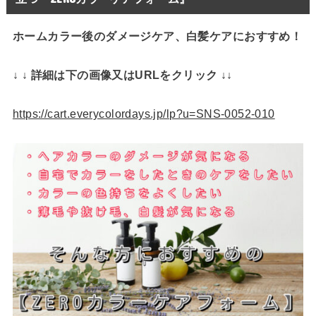
ホームカラー後のダメージケア、白髪ケアにおすすめ！
↓ ↓ 詳細は下の画像又はURLをクリック ↓↓
https://cart.everycolordays.jp/lp?u=SNS-0052-010