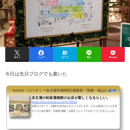
ポスト
シェア
はてブ
送る
Pocket
今日は先日ブログでも書いた
kocchi.（コッチ）ー名古屋市昭和区(御器所・荒畑・桜山)の美容院・
7 Shares
名古屋の松坂屋南館のお店が新しくなるらしい。
https://kocchi-hair.com/?p=9533
今週もスタート。2連休を頂きありがとうございます。そんな連休にテレビを見
ていたら名古屋の「松坂屋 南館」が来月リニューアルオープンするらしいので
す。南館の2階を全面改装。「キキヨコチョ（KiKiYOCOCHO）」としてオープ
ンするそうです。名古屋初出店のお店もあるそうなので、これは楽しみです。
最近は名古屋駅の方に新しいお店が増えて来ていて、栄の方はあまり増えてる