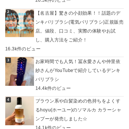
26.3k件のビュー
【名古屋】驚きの小顔効果！！話題のデ
ンキバリブラシ(電気バリブラシ)正規販売
店。値段、口コミ、実際の体験やお試
し、購入方法をご紹介！
16.3k件のビュー
お家時間でも人気！冨永愛さんや仲里依
紗さんがYouTubeで紹介しているデンキ
バリブラシ
14.4k件のビュー
ブラウン系や白髪染めの色持ちをよくす
るhoyu(ホーユー)のソマルカ カラーシャ
ンプーが発売しました☆
14.1k件のビュー