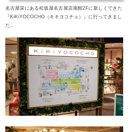
イメージがなかったですが、こうやって新しいお店が増えて活気が出るのもい
いですね！！楽しみです！！var nend_params = {"media":56147,"si...
名古屋栄にある松坂屋名古屋店南館2Fに新しくできた
『KiKiYOCOCHO（キキヨコチョ）』に行ってきまし
た。