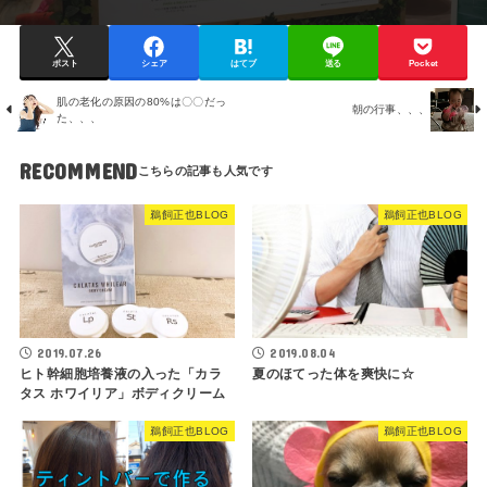
ポスト
シェア
はてブ
送る
Pocket
肌の老化の原因の80%は〇〇だっ
朝の行事、、、
た、、、
RECOMMEND
鵜飼正也BLOG
鵜飼正也BLOG
2019.07.26
2019.08.04
ヒト幹細胞培養液の入った「カラ
夏のほてった体を爽快に☆
タス ホワイリア」ボディクリーム
鵜飼正也BLOG
鵜飼正也BLOG