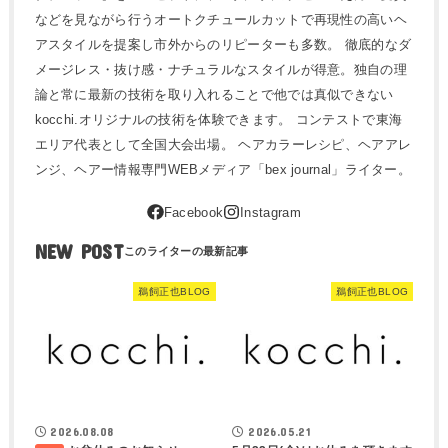
などを見ながら行うオートクチュールカットで再現性の高いヘ
アスタイルを提案し市外からのリピーターも多数。 徹底的なダ
メージレス・抜け感・ナチュラルなスタイルが得意。独自の理
論と常に最新の技術を取り入れることで他では真似できない
kocchi.オリジナルの技術を体験できます。 コンテストで東海
エリア代表として全国大会出場。 ヘアカラーレシピ、ヘアアレ
ンジ、ヘアー情報専門WEBメディア「bex journal」ライター。
NEW POST
鵜飼正也BLOG
鵜飼正也BLOG
2026.08.08
2026.05.21