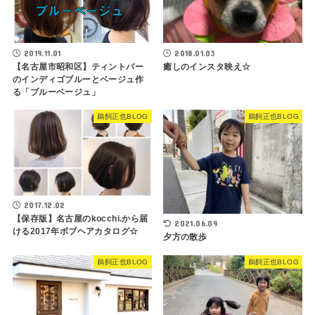
2019.11.01
2018.01.03
【名古屋市昭和区】ティントバー
癒しのインスタ映え☆
のインディゴブルーとベージュ作
る「ブルーベージュ」
鵜飼正也BLOG
鵜飼正也BLOG
2017.12.02
【保存版】名古屋のkocchi.から届
2021.06.09
ける2017年ボブヘアカタログ☆
夕方の散歩
鵜飼正也BLOG
鵜飼正也BLOG