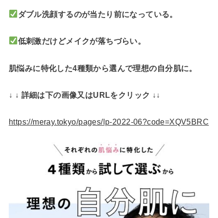
ダブル洗顔するのが当たり前になっている。
低刺激だけどメイクが落ちづらい。
肌悩みに特化した4種類から選んで理想の自分肌に。
↓ ↓ 詳細は下の画像又はURLをクリック ↓↓
https://meray.tokyo/pages/lp-2022-06?code=XQV5BRC