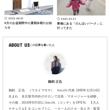
2023.08.01
2023.03.21
8月のお盆期間中の夏期休暇のお知
豊橋にある「のんほいパーク」に
らせ
行ってきた
ABOUT US
鵜飼 正也
鵜飼 正也 （ウカイマサヤ） kocchi.代表 1985年11月14日
生まれ 名古屋市内外のサロンで店長・マネージャーを経験。
その後、2016年9月3日にkocchi.（コッチ）をOPEN。 【大人
ナチュラル】をコンセプトに、一人一人のクセ・生え方・髪質