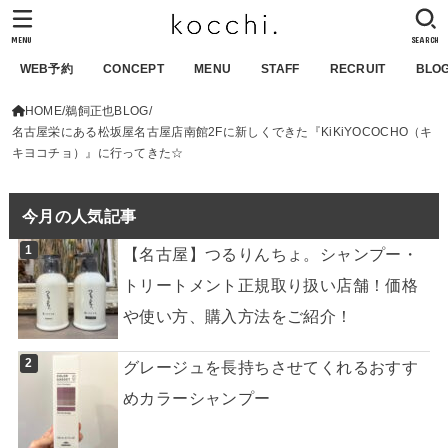
MENU
SEARCH
WEB予約
CONCEPT
MENU
STAFF
RECRUIT
BLO
HOME
鵜飼正也BLOG
名古屋栄にある松坂屋名古屋店南館2Fに新しくできた『KiKiYOCOCHO（キ
キヨコチョ）』に行ってきた☆
今月の人気記事
【名古屋】つるりんちょ。シャンプー・
トリートメント正規取り扱い店舗！価格
や使い方、購入方法をご紹介！
グレージュを長持ちさせてくれるおすす
めカラーシャンプー